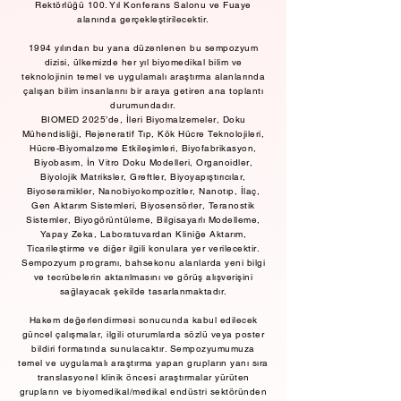
Rektörlüğü 100. Yıl Konferans Salonu ve Fuaye
alanında gerçekleştirilecektir.
1994 yılından bu yana düzenlenen bu sempozyum
dizisi, ülkemizde her yıl biyomedikal bilim ve
teknolojinin temel ve uygulamalı araştırma alanlarında
çalışan bilim insanlarını bir araya getiren ana toplantı
durumundadır.
BIOMED 2025’de, İleri Biyomalzemeler, Doku
Mühendisliği, Rejeneratif Tıp, Kök Hücre Teknolojileri,
Hücre-Biyomalzeme Etkileşimleri, Biyofabrikasyon,
Biyobasım, İn Vitro Doku Modelleri, Organoidler,
Biyolojik Matriksler, Greftler, Biyoyapıştırıcılar,
Biyoseramikler, Nanobiyokompozitler, Nanotıp, İlaç,
Gen Aktarım Sistemleri, Biyosensörler, Teranostik
Sistemler, Biyogörüntüleme, Bilgisayarlı Modelleme,
Yapay Zeka, Laboratuvardan Kliniğe Aktarım,
Ticarileştirme ve diğer ilgili konulara yer verilecektir.
Sempozyum programı, bahsekonu alanlarda yeni bilgi
ve tecrübelerin aktarılmasını ve görüş alışverişini
sağlayacak şekilde tasarlanmaktadır.
Hakem değerlendirmesi sonucunda kabul edilecek
güncel çalışmalar, ilgili oturumlarda sözlü veya poster
bildiri formatında sunulacaktır. Sempozyumumuza
temel ve uygulamalı araştırma yapan grupların yanı sıra
translasyonel klinik öncesi araştırmalar yürüten
grupların ve biyomedikal/medikal endüstri sektöründen