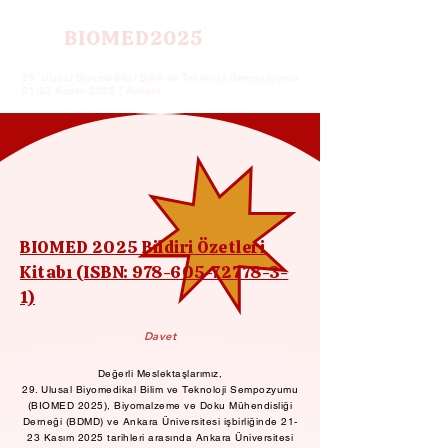
BIOMED2025
29. Ulusal Biyomedikal Bilim ve Teknoloji Sempozyumu
21-23 Kasım 2025 | Ankara
BIOMED 2025 Bildiri Özetleri
Kitabı (ISBN: 978-605-72778-3-
1)
Davet
Değerli Meslektaşlarımız,
29. Ulusal Biyomedikal Bilim ve Teknoloji Sempozyumu
(BIOMED 2025), Biyomalzeme ve Doku Mühendisliği
Derneği (BDMD) ve Ankara Üniversitesi işbirliğinde 21-
23 Kasım 2025 tarihleri arasında Ankara Üniversitesi