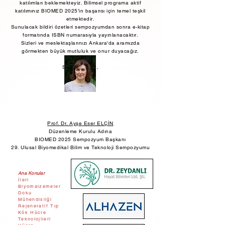
katılımları beklemekteyiz. Bilimsel programa aktif
katılımınız BIOMED 2025’in başarısı için temel teşkil
etmektedir.
Sunulacak bildiri özetleri sempozyumdan sonra e-kitap
formatında ISBN numarasıyla yayınlanacaktır.
Sizleri ve meslektaşlarınızı Ankara'da aramızda
görmekten büyük mutluluk ve onur duyacağız.
Saygılarımızla,
Prof. Dr. Ayşe Eser ELÇİN
Düzenleme Kurulu Adına
BIOMED 2025 Sempozyum Başkanı
29. Ulusal Biyomedikal Bilim ve Teknoloji Sempozyumu
Ana Konular
İleri
Biyomalzemeler
Doku
Mühendisliği
Rejeneratif Tıp
Kök Hücre
Teknolojileri