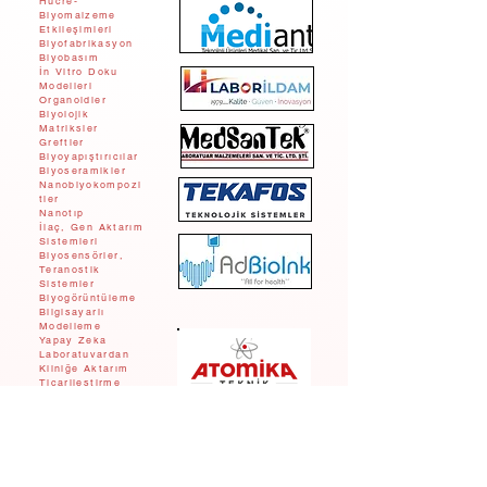
Hücre-
Biyomalzeme
Etkileşimleri
Biyofabrikasyon
Biyobasım
İn Vitro Doku
Modelleri
Organoidler
Biyolojik
Matriksler
Greftler
Biyoyapıştırıcılar
Biyoseramikler
Nanobiyokompozi
tler
Nanotıp
İlaç, Gen Aktarım
Sistemleri
Biyosensörler,
Teranostik
Sistemler
Biyogörüntüleme
Bilgisayarlı
Modelleme
Yapay Zeka
Laboratuvardan
Kliniğe Aktarım
Ticarileştirme