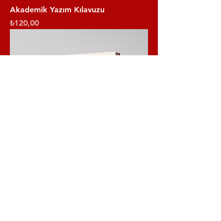
Akademik Yazım Kılavuzu
Fiyat
₺120,00
Bilimsel Araştırma Yöntemleri
Fiyat
₺150,00